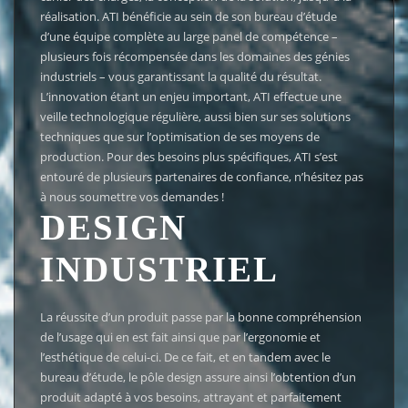
réalisation. ATI bénéficie au sein de son bureau d’étude
d’une équipe complète au large panel de compétence –
plusieurs fois récompensée dans les domaines des génies
industriels – vous garantissant la qualité du résultat.
L’innovation étant un enjeu important, ATI effectue une
veille technologique régulière, aussi bien sur ses solutions
techniques que sur l’optimisation de ses moyens de
production. Pour des besoins plus spécifiques, ATI s’est
entouré de plusieurs partenaires de confiance, n’hésitez pas
à nous soumettre vos demandes !
DESIGN
INDUSTRIEL
La réussite d’un produit passe par la bonne compréhension
de l’usage qui en est fait ainsi que par l’ergonomie et
l’esthétique de celui-ci. De ce fait, et en tandem avec le
bureau d’étude, le pôle design assure ainsi l’obtention d’un
produit adapté à vos besoins, attrayant et parfaitement