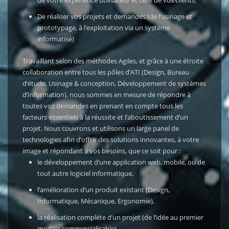
de votre expérience utilisateur et celle de vos clients.
De réaliser vos projets et demandes (de l’usinage et
prototypage, à l’exploitation via un système
informatisé)
Travaillant selon des méthodes Agiles, et grâce à une étroite
collaboration entre tous les pôles d’ATI (Design, Bureau
d’étude, Usinage & conception, Développement de systèmes
d’Information), nous sommes en mesure de répondre à
toutes vos demandes en prenant en compte tous les
facteurs essentiels à la réussite et l’aboutissement d’un
projet.
Nous couvrons et utilisons un large panel de
technologies afin d’offrir des solutions innovantes, à votre
image et répondant à vos besoins, que ce soit pour :
le développement d’une application web, mobile, ou de
tout autre logiciel informatique,
l’amélioration d’un produit existant (Design,
Informatique, Mécanique, Ergonomie),
la réalisation complète d’un projet (de l’idée au premier
modèle commercialisable).