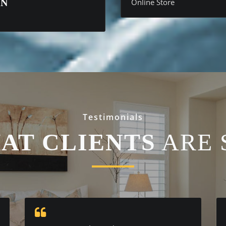
GN
Online Store
Testimonials
AT CLIENTS
ARE 