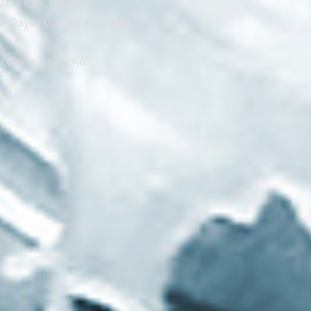
able City, Espagne.
e Days , Lunar Cable Park,
rcelona, Espagne.