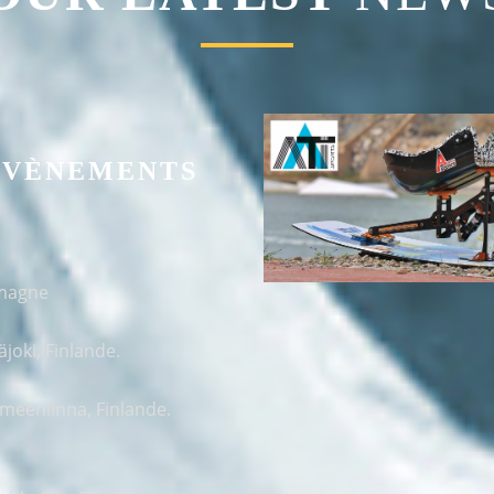
ÉVÈNEMENTS
emagne
joki, Finlande.
meenlinna, Finlande.