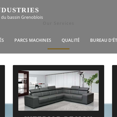
NDUSTRIES
 du bassin Grenoblois
Our Services
VIDE THE
BEST S
ÉS
PARCS MACHINES
QUALITÉ
BUREAU D’É