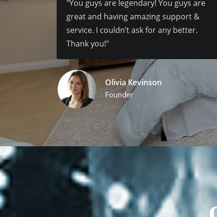
"You guys are legendary! You guys are
great and having amazing support &
service. I couldn’t ask for any better.
Thank you!"
Olivia Kevinson
Founder