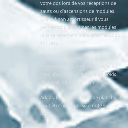
votre dos lors de vos réceptions de
sauts ou d’ascensions de modules.
Grâce à son amortisseur il vous
permettra d’enchainer les modules
plus sereinement sans effet rebonds
sur l’eau.
Son ergonomie est calculée pour
recevoir tout type de riders avec ou
sans abdominaux jusqu’à un poids
de 110kg. de 1.5m à 1.9m
Adaptable sur tout type de planche, il
peut être aussi utilisé en kite surf
assis