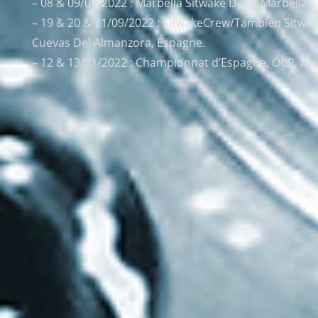
– 08 & 09/09/2022 : Marbella Sitwake Days, Marbella C
– 19 & 20 & 21/09/2022 : SitwakeCrew/Tambien Sitwak
Cuevas Del Almanzora, Espagne.
– 12 & 13/11/2022 : Championnat d’Espagne, OCP, Ba