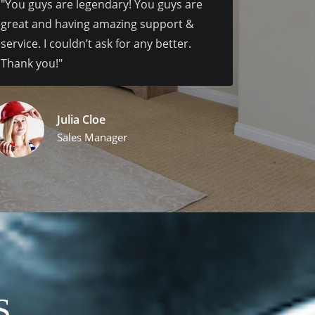
"You guys are legendary! You guys are
great and having amazing support &
service. I couldn’t ask for any better.
Thank you!"
Julia Cloe
Sales Manager
S