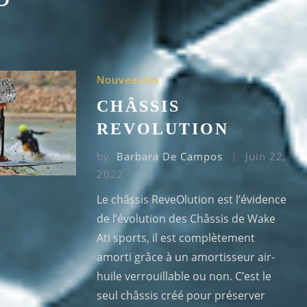
Nouveautés
CHÂSSIS
REVOLUTION
by
Barbara De Campos
Juin 22,
2022
Le châssis ReveOlution est l’évidence
de l’évolution des Châssis de Wake
Ati sports, il est complètement
amorti grâce à un amortisseur air-
huile verrouillable ou non. C’est le
seul châssis créé pour préserver