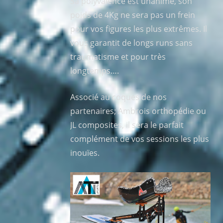
Sa polyvalence est unanime, son
poids de 4Kg ne sera pas un frein
pour vos figures les plus extrêmes. Il
vous garantit de longs runs sans
traumatisme et pour très
longtemps….
Associé au coques de nos
partenaires; Ambrois orthopédie ou
JL composites, il sera le parfait
complément de vos sessions les plus
inouïes.