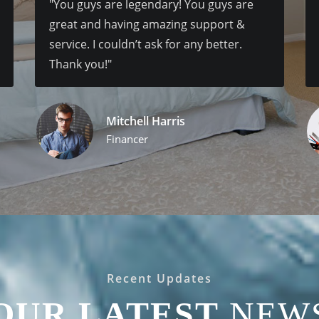
"You guys are legendary! You guys are
great and having amazing support &
service. I couldn’t ask for any better.
Thank you!"
Mitchell Harris
Financer
Recent Updates
OUR LATEST
NEW