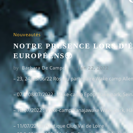
Nouveautés
NOTRE PRÉSENCE LORS D’
EUROPÉENS🌍
by
Barbara De Campos
Juin 22, 2022
– 23, 24, 25/06/22 Rossau partenaire Wake camp All
– 07 & 08/07/2022 : Wake-camp Epop Wake-park, Seinä
– 10/07/2022 : Wake-camp Vanajawake Wake-park, Hä
– 11/07/22 Ski nautique Club Val de Loire