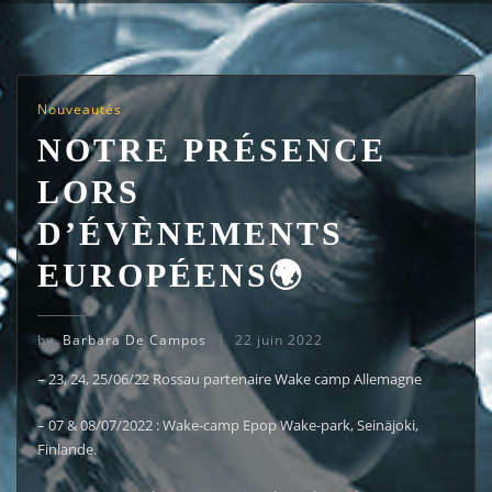
Nouveautés
NOTRE PRÉSENCE
LORS
D’ÉVÈNEMENTS
EUROPÉENS🌍
by
Barbara De Campos
22 juin 2022
– 23, 24, 25/06/22 Rossau partenaire Wake camp Allemagne
– 07 & 08/07/2022 : Wake-camp Epop Wake-park, Seinäjoki,
Finlande.