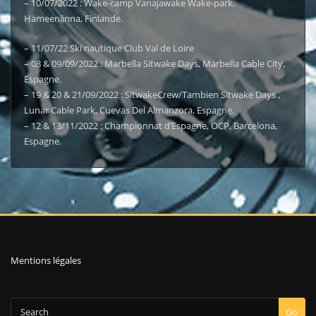
– 10/07/2022 : Wake-camp Vanajawake Wake-park,
Hämeenlinna, Finlande.
– 11/07/22 Ski nautique Club Val de Loire
– 08 & 09/09/2022 : Marbella Sitwake Days, Marbella Cable City,
Espagne.
– 19 & 20 & 21/09/2022 : SitwakeCrew/Tambien Sitwake Days ,
Lunar Cable Park, Cuevas Del Almanzora, Espagne.
– 12 & 13/11/2022 : Championnat d’Espagne, OCP, Barcelona,
Espagne.
Mentions légales
Go